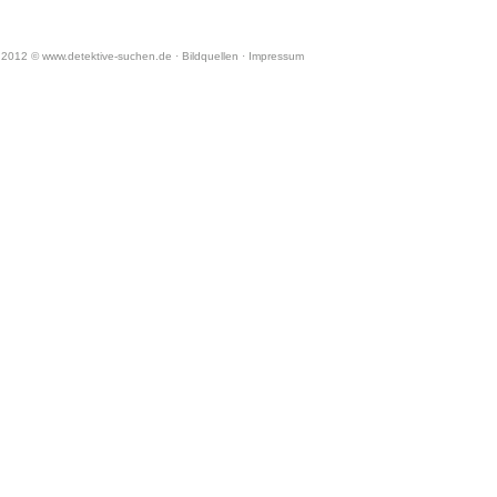
e Gewähr für die Korrektkeit und Aktualität
verschiedenen Daten und Angaben.
2012 © www.detektive-suchen.de ·
Bildquellen
·
Impressum