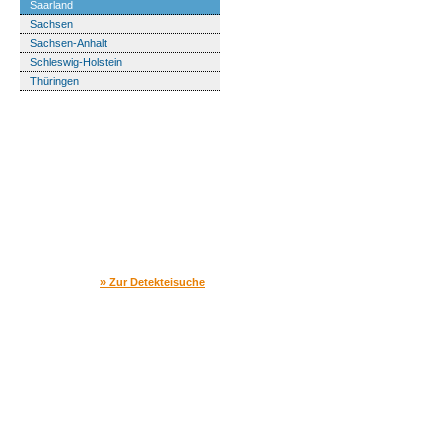
Saarland
Sachsen
Sachsen-Anhalt
Schleswig-Holstein
Thüringen
Detektei Finder
Sie suchen eine Detektei und wissen nicht,
welche die passende ist?
» Zur Detekteisuche