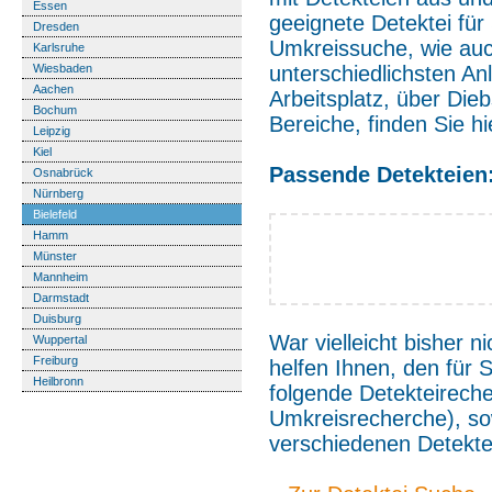
Essen
geeignete Detektei für
Dresden
Umkreissuche, wie auc
Karlsruhe
Wiesbaden
unterschiedlichsten An
Aachen
Arbeitsplatz, über Die
Bochum
Bereiche, finden Sie h
Leipzig
Kiel
Passende Detekteien
Osnabrück
Nürnberg
Bielefeld
Hamm
Münster
Mannheim
Darmstadt
Duisburg
War vielleicht bisher 
Wuppertal
Freiburg
helfen Ihnen, den für S
Heilbronn
folgende Detekteireche
Umkreisrecherche), s
verschiedenen Detektei