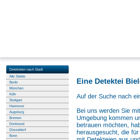
Detekteien nach Stadt
Alle Städte
Eine Detektei Biel
Berlin
München
Köln
Auf der Suche nach ein
Stuttgart
Hannover
Bei uns werden Sie mit 
Augsburg
Umgebung kommen und 
Bremen
betrauen möchten, habe
Dortmund
Düsseldorf
herausgesucht, die für
Bonn
mit Detekteien aus und