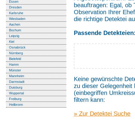
Essen
beauftragen: Egal, ob 
Dresden
Observation Ihrer Ehef
Karlsruhe
die richtige Detektei 
Wiesbaden
Aachen
Bochum
Passende Detekteien
Leipzig
Kiel
Osnabrück
Nürnberg
Bielefeld
Hamm
Münster
Mannheim
Keine gewünschte Det
Darmstadt
zu dieser Gelegenheit
Duisburg
(einbegriffen Umkreis
Wuppertal
filtern kann:
Freiburg
Heilbronn
» Zur Detektei Suche