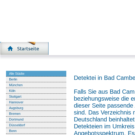
Detekteien nach Stadt
Alle Städte
Detektei in Bad Camb
Berlin
München
Falls Sie aus Bad Cam
Köln
Stuttgart
beziehungsweise die e
Hannover
dieser Seite passende 
Augsburg
sind. Das Verzeichnis
Bremen
Deutschland beinhaltet
Dortmund
Detekteien im Umkreis
Düsseldorf
Bonn
Angebotsspektrum. Es f