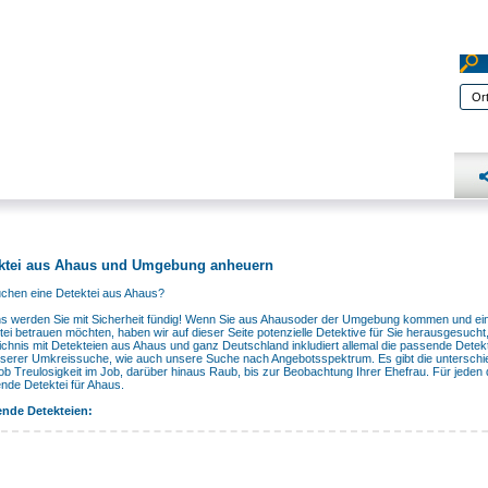
ktei aus Ahaus und Umgebung anheuern
uchen eine Detektei aus Ahaus?
ns werden Sie mit Sicherheit fündig! Wenn Sie aus Ahausoder der Umgebung kommen und ein
tei betrauen möchten, haben wir auf dieser Seite potenzielle Detektive für Sie herausgesucht
ichnis mit Detekteien aus Ahaus und ganz Deutschland inkludiert allemal die passende Detekt
nserer Umkreissuche, wie auch unsere Suche nach Angebotsspektrum. Es gibt die unterschied
ob Treulosigkeit im Job, darüber hinaus Raub, bis zur Beobachtung Ihrer Ehefrau. Für jeden d
nde Detektei für Ahaus.
nde Detekteien: