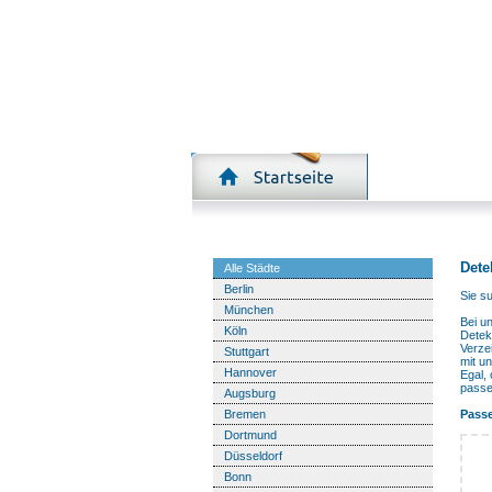
Detekteien nach Stadt
Dete
Alle Städte
Berlin
Sie s
München
Bei u
Köln
Detek
Verze
Stuttgart
mit u
Hannover
Egal, 
passe
Augsburg
Bremen
Passe
Dortmund
Düsseldorf
Bonn