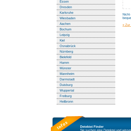
Essen
Dresden
Karlsruhe
Nicht
beque
Wiesbaden
Aachen
» Zur
Bochum
Leipzig
Kiel
Osnabrück
Nürnberg
Bielefeld
Hamm
Münster
Mannheim
Darmstadt
Duisburg
Wuppertal
Freiburg
Heilbronn
Detektei Finder
Sie suchen eine Detektei und wissen